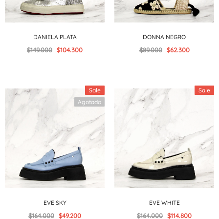
DANIELA PLATA
DONNA NEGRO
$149.000
$104.300
$89.000
$62.300
Sale
Sale
Agotado
EVE SKY
EVE WHITE
$164.000
$49.200
$164.000
$114.800