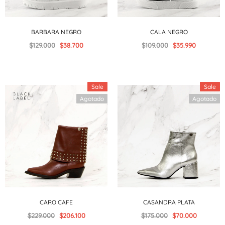
BARBARA NEGRO
CALA NEGRO
$129.000
$38.700
$109.000
$35.990
Sale
Sale
Agotado
Agotado
CARO CAFE
CASANDRA PLATA
$229.000
$206.100
$175.000
$70.000