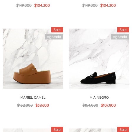
$149.000
$104.300
$149.000
$104.300
Sale
Sale
Agotado
Agotado
MARIEL CAMEL
MIA NEGRO
$132.000
$39.600
$154.000
$107.800
Sale
Sale