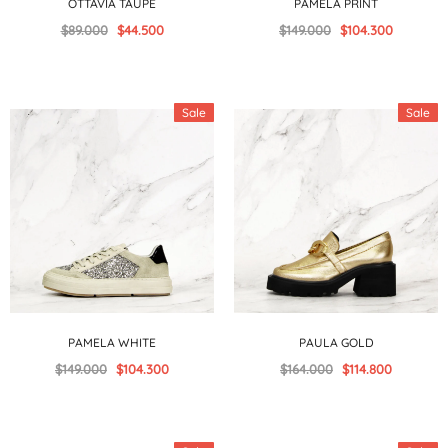
OTTAVIA TAUPE
PAMELA PRINT
$89.000
$44.500
$149.000
$104.300
Sale
Sale
PAMELA WHITE
PAULA GOLD
$149.000
$104.300
$164.000
$114.800