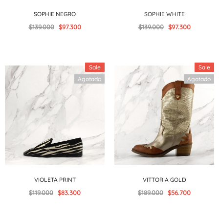
SOPHIE NEGRO
SOPHIE WHITE
$139.000
$97.300
$139.000
$97.300
Sale
Sale
Agotado
Agotado
VIOLETA PRINT
VITTORIA GOLD
$119.000
$83.300
$189.000
$56.700