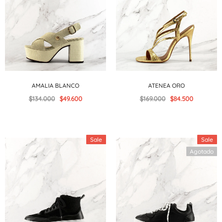
AMALIA BLANCO
ATENEA ORO
$134.000
$49.600
$169.000
$84.500
Sale
Sale
Agotado