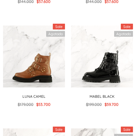
$144.000
$57.600
$144.000
$57.600
Sale
Sale
Agotado
Agotado
LUNA CAMEL
MABEL BLACK
$179.000
$53.700
$199.000
$59.700
Sale
Sale