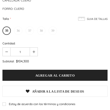
CAPELLADA: CUERO
FORRO: CUERO
Talla
*
GUIA DE TALLAS
35
36
37
38
39
Cantidad:
$104,300
Subtotal:
AÑADIR A LA LISTA DE DESEOS
Estoy de acuerdo con los términos y condiciones