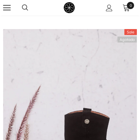
0
Sale
Agotado