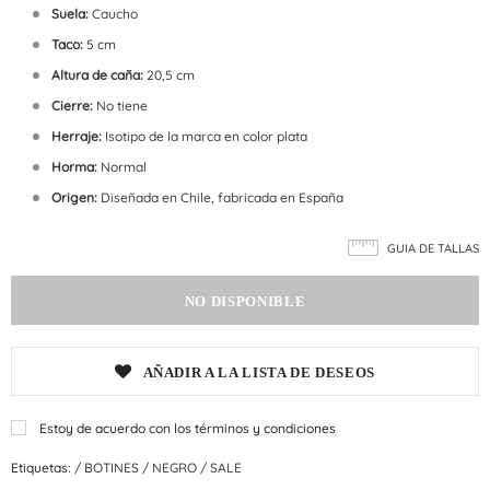
Suela:
Caucho
Taco:
5 cm
Altura de caña:
20,5 cm
Cierre:
No tiene
Herraje:
Isotipo de la marca en color plata
Horma:
Normal
Origen:
Diseñada en Chile, fabricada en España
GUIA DE TALLAS
AÑADIR A LA LISTA DE DESEOS
Estoy de acuerdo con los términos y condiciones
Etiquetas:
/
BOTINES
/
NEGRO
/
SALE