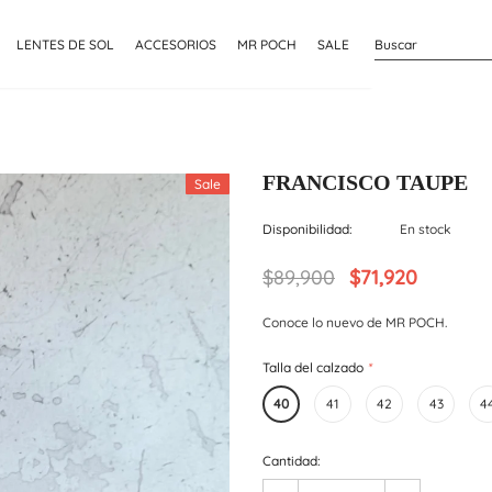
LENTES DE SOL
ACCESORIOS
MR POCH
SALE
FRANCISCO TAUPE
Sale
Disponibilidad:
En stock
$89,900
$71,920
Conoce lo nuevo de MR POCH.
Talla del calzado
*
40
41
42
43
4
Cantidad: