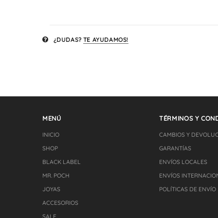
¿DUDAS?
TE AYUDAMOS!
MENÚ
TÉRMINOS Y COND
INICIO
CAMBIOS Y DEVOLU
SHOP
GARANTÍAS
BLACK LABEL
ENVÍOS LOCALES
MR. POCH
ENVÍOS INTERNACIO
JOYAS
POLÍTICAS DE ENVÍO
ACCESORIOS
SALE