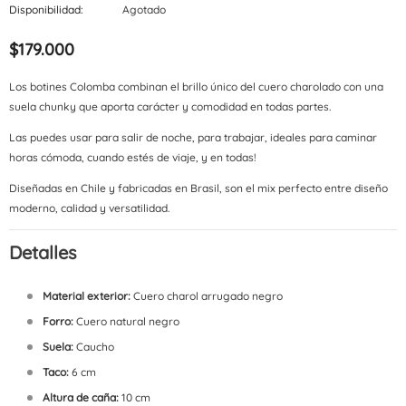
Disponibilidad:
Agotado
$179.000
Los botines Colomba combinan el brillo único del cuero charolado con una
suela chunky que aporta carácter y comodidad en todas partes.
Las puedes usar para salir de noche, para trabajar, ideales para caminar
horas cómoda, cuando estés de viaje, y en todas!
Diseñadas en Chile y fabricadas en Brasil, son el mix perfecto entre diseño
moderno, calidad y versatilidad.
Detalles
Material exterior:
Cuero charol arrugado negro
Forro:
Cuero natural negro
Suela:
Caucho
Taco:
6 cm
Altura de caña:
10 cm