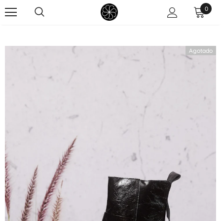
0
Agotado