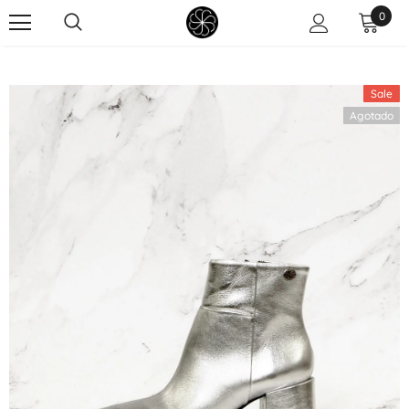
0
Sale
Agotado