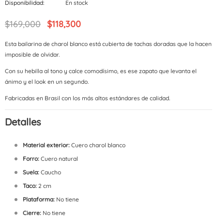
Disponibilidad:
En stock
$169,000
$118,300
Esta bailarina de charol blanco está cubierta de tachas doradas que la hacen
imposible de olvidar.
Con su hebilla al tono y calce comodísimo, es ese zapato que levanta el
ánimo y el look en un segundo.
Fabricadas en Brasil con los más altos estándares de calidad.
Detalles
Material exterior:
Cuero charol blanco
Forro:
Cuero natural
Suela:
Caucho
Taco:
2 cm
Plataforma:
No tiene
Cierre:
No tiene