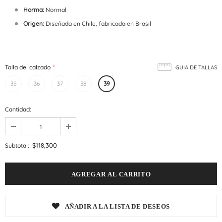
Horma:
Normal
Origen:
Diseñada en Chile, fabricada en Brasil
Talla del calzado
*
GUIA DE TALLAS
35
36
37
38
39
Cantidad:
$118,300
Subtotal:
AÑADIR A LA LISTA DE DESEOS