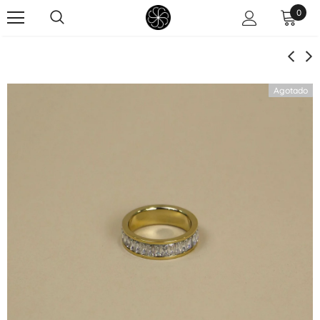
0
Agotado