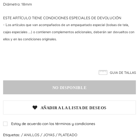
Diámetro: 18mm
ESTE ARTÍCULO TIENE CONDICIONES ESPECIALES DE DEVOLUCIÓN
- L
os artículos que van acompañados de un empaquetado especial (bolsas de tela,
cajas especiales …) o contienen complementos adicionales, deberán ser devueltos con
ellos y en las condiciones originales.
GUIA DE TALLAS
AÑADIR A LA LISTA DE DESEOS
Estoy de acuerdo con los términos y condiciones
Etiquetas:
/
ANILLOS
/
JOYAS
/
PLATEADO